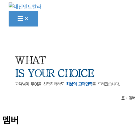
콘
텐
Main
Menu
츠
로
건
너
뛰
기
홈
멤버
멤버