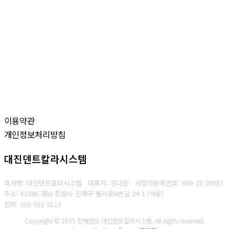
이용약관
개인정보처리방침
대진덴트칼라시스템
회사명: 대진덴트칼라시스템 대표자: 김나윤
사업자등록번호:
609-23-20933
주소: 51586 경남 창원시 진해구 돌리로6번길 24-1 (석동)
전화: 055-551-0113
Copyright © 2025 진해덴트 대진덴트칼라시스템. All rights reserved.