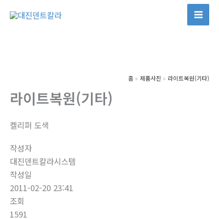
콘
텐
Mai
츠
Men
로
건
너
홈
제품사진
라이트복원(기타)
뛰
라이트복원(기타)
기
켈리퍼 도색
작성자
대진덴트칼라시스템
작성일
2011-02-20 23:41
조회
1591