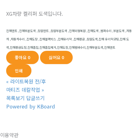
XG차량 켈리퍼 도색입니다.
진해덴트 ,진해부분도색 ,창원덴트 ,창원부분도색 ,진해외형복원 ,진해도색 ,범퍼수리 ,부분도색 ,자동
차 ,자동차수리 ,진해도장 ,진해블랙박스 ,진해유리막 ,진해판금 ,창원도색,진해 유리막코팅,진해 도
색,진해판금도장,진해흠집,진해흠집제거,진해도장,진해범버수리,진해부분도색,진해덴트
좋아요
0
싫어요
0
인쇄
«
라이트복원 전/후
마티즈 데칼작업
»
목록보기
답글쓰기
Powered by KBoard
이용약관