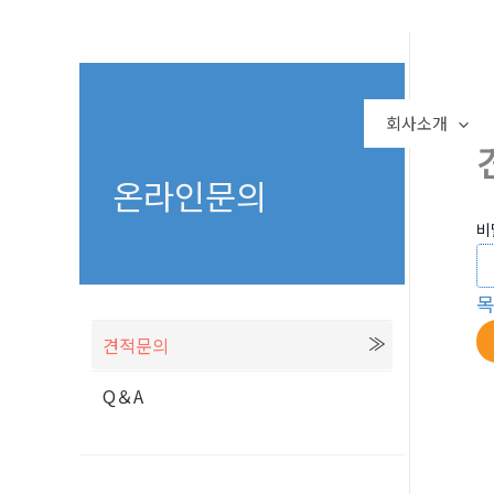
콘
텐
츠
로
회사소개
건
너
온라인문의
뛰
비
기
견적문의
Q＆A